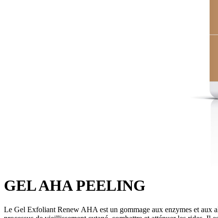
GEL AHA PEELING
Le Gel Exfoliant Renew AHA est un gommage aux enzymes et aux alpha-h