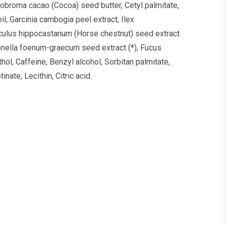
heobroma cacao (Cocoa) seed butter, Cetyl palmitate,
oil, Garcinia cambogia peel extract, Ilex
Aesculus hippocastanum (Horse chestnut) seed extract
rigonella foenum-graecum seed extract (*), Fucus
ol, Caffeine, Benzyl alcohol, Sorbitan palmitate,
ate, Lecithin, Citric acid.