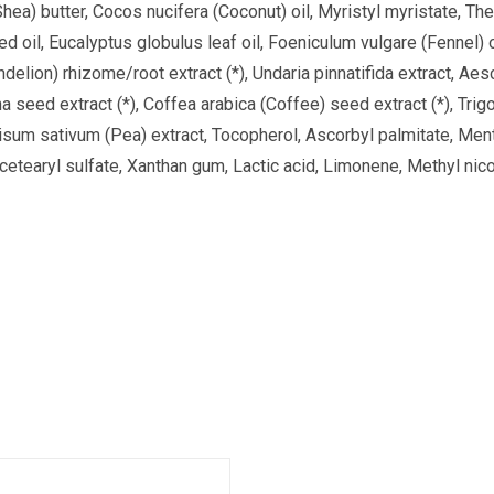
hea) butter, Cocos nucifera (Coconut) oil, Myristyl myristate, T
eed oil, Eucalyptus globulus leaf oil, Foeniculum vulgare (Fennel) 
ndelion) rhizome/root extract (*), Undaria pinnatifida extract, 
ana seed extract (*), Coffea arabica (Coffee) seed extract (*), T
isum sativum (Pea) extract, Tocopherol, Ascorbyl palmitate, Menth
aryl sulfate, Xanthan gum, Lactic acid, Limonene, Methyl nicotin