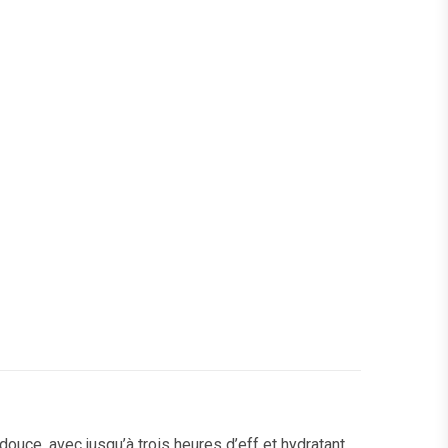
uce, avec jusqu’à trois heures d’eff et hydratant