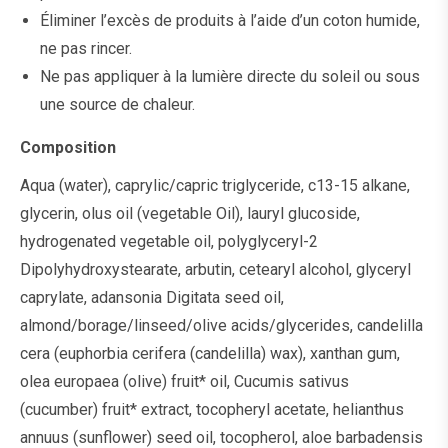
Éliminer l’excès de produits à l’aide d’un coton humide,
ne pas rincer.
Ne pas appliquer à la lumière directe du soleil ou sous
une source de chaleur.
Composition
Aqua (water), caprylic/capric triglyceride, c13-15 alkane,
glycerin, olus oil (vegetable Oil), lauryl glucoside,
hydrogenated vegetable oil, polyglyceryl-2
Dipolyhydroxystearate, arbutin, cetearyl alcohol, glyceryl
caprylate, adansonia Digitata seed oil,
almond/borage/linseed/olive acids/glycerides, candelilla
cera (euphorbia cerifera (candelilla) wax), xanthan gum,
olea europaea (olive) fruit* oil, Cucumis sativus
(cucumber) fruit* extract, tocopheryl acetate, helianthus
annuus (sunflower) seed oil, tocopherol, aloe barbadensis