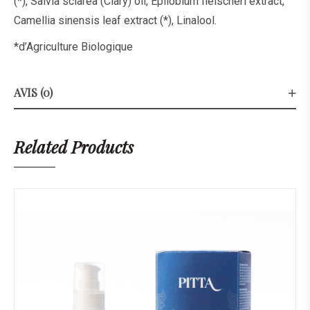
(*), Salvia sclarea (Clary) oil, Epilobium fleischeri extract,
Camellia sinensis leaf extract (*), Linalool.
*d’Agriculture Biologique
AVIS (0)
Related Products