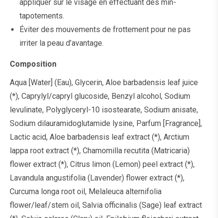
appliquer sur le visage en effectuant des min-
tapotements.
Éviter des mouvements de frottement pour ne pas
irriter la peau d’avantage.
Composition
Aqua [Water] (Eau), Glycerin, Aloe barbadensis leaf juice
(*), Caprylyl/capryl glucoside, Benzyl alcohol, Sodium
levulinate, Polyglyceryl-10 isostearate, Sodium anisate,
Sodium dilauramidoglutamide lysine, Parfum [Fragrance],
Lactic acid, Aloe barbadensis leaf extract (*), Arctium
lappa root extract (*), Chamomilla recutita (Matricaria)
flower extract (*), Citrus limon (Lemon) peel extract (*),
Lavandula angustifolia (Lavender) flower extract (*),
Curcuma longa root oil, Melaleuca alternifolia
flower/leaf/stem oil, Salvia officinalis (Sage) leaf extract