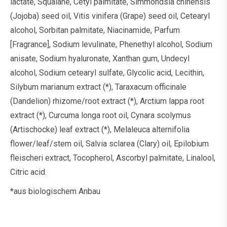
lactate, Squalane, Cetyl palmitate, Simmondsia chinensis
(Jojoba) seed oil, Vitis vinifera (Grape) seed oil, Cetearyl
alcohol, Sorbitan palmitate, Niacinamide, Parfum
[Fragrance], Sodium levulinate, Phenethyl alcohol, Sodium
anisate, Sodium hyaluronate, Xanthan gum, Undecyl
alcohol, Sodium cetearyl sulfate, Glycolic acid, Lecithin,
Silybum marianum extract (*), Taraxacum officinale
(Dandelion) rhizome/root extract (*), Arctium lappa root
extract (*), Curcuma longa root oil, Cynara scolymus
(Artischocke) leaf extract (*), Melaleuca alternifolia
flower/leaf/stem oil, Salvia sclarea (Clary) oil, Epilobium
fleischeri extract, Tocopherol, Ascorbyl palmitate, Linalool,
Citric acid.
*aus biologischem Anbau