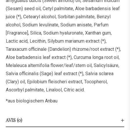
amygdalus dulcis (Sweet almond) oil, Sesamum indicum
(Sesam) seed oil, Cetyl palmitate, Aloe barbadensis leaf
juice (*), Cetearyl alcohol, Sorbitan palmitate, Benzyl
alcohol, Sodium levulinate, Sodium anisate, Parfum
[Fragrance], Silica, Sodium hyaluronate, Xanthan gum,
Lactic acid, Lecithin, Silybum marianum extract (*),
Taraxacum officinale (Dandelion) rhizome/root extract (*),
Aloe barbadensis leaf extract (*), Curcuma longa root oil,
Melaleuca alternifolia flower/leaf/stem oil, Salicylsäure,
Salvia officinalis (Sage) leaf extract (*), Salvia sclarea
(Clary) oil, Epilobium fleischeri extract, Tocopherol,
Ascorbyl palmitate, Linalool, Citric acid.
*aus biologischem Anbau
AVIS (0)