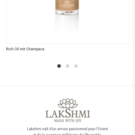
Rich Oil mit Champaca
1
2
4
Lakshmi naît d’un amour passionnel pour l’Orient
et de la sagesse millénaire de l’Ayurvéda.