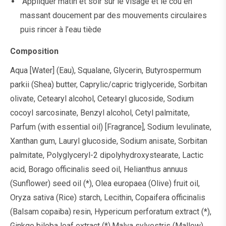
Appliquer matin et soir sur le visage et le cou en
massant doucement par des mouvements circulaires
puis rincer à l’eau tiède
Composition
Aqua [Water] (Eau), Squalane, Glycerin, Butyrospermum
parkii (Shea) butter, Caprylic/capric triglyceride, Sorbitan
olivate, Cetearyl alcohol, Cetearyl glucoside, Sodium
cocoyl sarcosinate, Benzyl alcohol, Cetyl palmitate,
Parfum (with essential oil) [Fragrance], Sodium levulinate,
Xanthan gum, Lauryl glucoside, Sodium anisate, Sorbitan
palmitate, Polyglyceryl-2 dipolyhydroxystearate, Lactic
acid, Borago officinalis seed oil, Helianthus annuus
(Sunflower) seed oil (*), Olea europaea (Olive) fruit oil,
Oryza sativa (Rice) starch, Lecithin, Copaifera officinalis
(Balsam copaiba) resin, Hypericum perforatum extract (*),
Ginkgo biloba leaf extract (*),Malva sylvestris (Mallow)