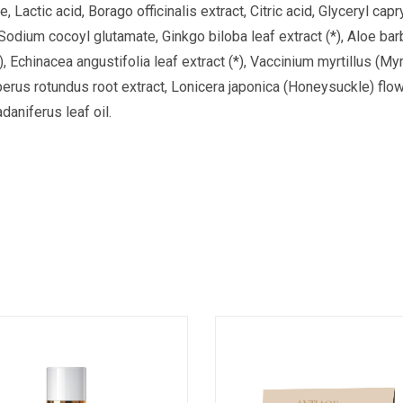
, Lactic acid, Borago officinalis extract, Citric acid, Glyceryl ca
Sodium cocoyl glutamate, Ginkgo biloba leaf extract (*), Aloe barb
, Echinacea angustifolia leaf extract (*), Vaccinium myrtillus (Myrtl
perus rotundus root extract, Lonicera japonica (Honeysuckle) flowe
daniferus leaf oil.