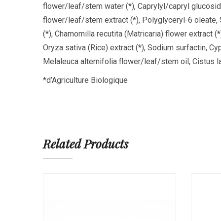
flower/leaf/stem water (*), Caprylyl/capryl glucoside
flower/leaf/stem extract (*), Polyglyceryl-6 oleate, 
(*), Chamomilla recutita (Matricaria) flower extract (*)
Oryza sativa (Rice) extract (*), Sodium surfactin, Cy
Melaleuca alternifolia flower/leaf/stem oil, Cistus la
*d’Agriculture Biologique
Related Products