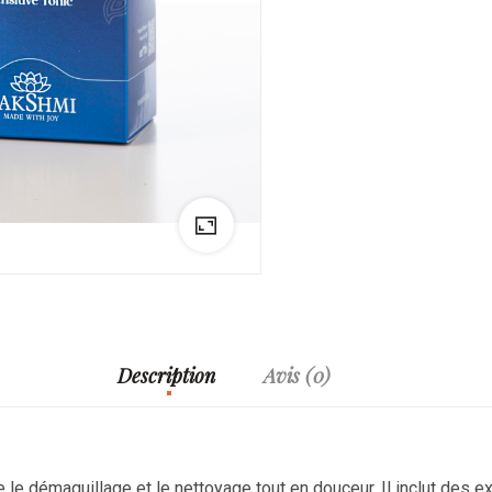
Description
Avis (0)
 le démaquillage et le nettoyage tout en douceur. Il inclut des ex