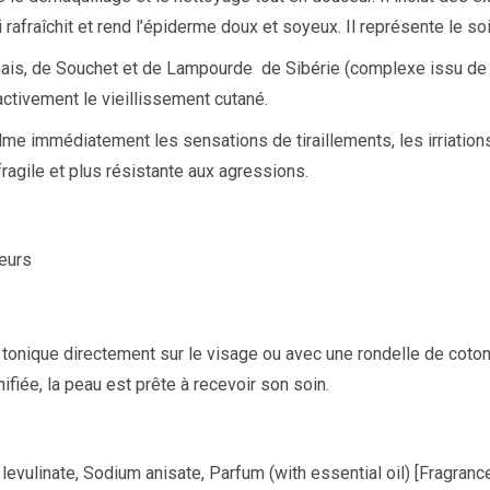
rafraîchit et rend l’épiderme doux et soyeux. Il représente le s
ais, de Souchet et de Lampourde de Sibérie (complexe issu de la 
activement le vieillissement cutané.
alme immédiatement les sensations de tiraillements, les irriation
fragile et plus résistante aux agressions.
geurs
e tonique directement sur le visage ou avec une rondelle de coto
onifiée, la peau est prête à recevoir son soin.
 levulinate, Sodium anisate, Parfum (with essential oil) [Fragranc