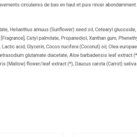
ements circulaires de bas en haut et puis rincer abondamment.
itate, Helianthus annuus (Sunflower) seed oil, Cetearyl glucoside
m [Fragrance], Cetyl palmitate, Propanediol, Xanthan gum, Phenet
 Lactic acid, Glycerin, Cocos nucifera (Coconut) oil, Olea europae
rasodium glutamate diacetate, Aloe barbadensis leaf extract (*), 
ris (Mallow) flower/leaf extract (*), Daucus carota (Carrot) sativa 