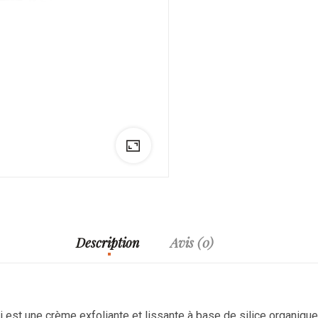
Description
Avis (0)
st une crème exfoliante et lissante à base de silice organique