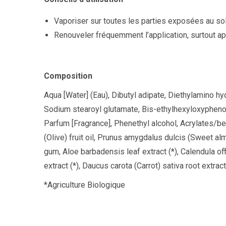
Vaporiser sur toutes les parties exposées au sole
Renouveler fréquemment l’application, surtout apr
Composition
Aqua [Water] (Eau), Dibutyl adipate, Diethylamino hy
Sodium stearoyl glutamate, Bis-ethylhexyloxyphenol
Parfum [Fragrance], Phenethyl alcohol, Acrylates/b
(Olive) fruit oil, Prunus amygdalus dulcis (Sweet 
gum, Aloe barbadensis leaf extract (*), Calendula offi
extract (*), Daucus carota (Carrot) sativa root extract
*Agriculture Biologique