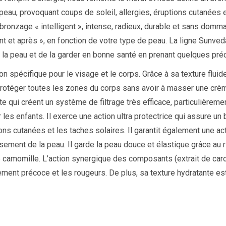
peau, provoquant coups de soleil, allergies, éruptions cutanées
 bronzage « intelligent », intense, radieux, durable et sans do
nt et après », en fonction de votre type de peau. La ligne Sunved
 la peau et de la garder en bonne santé en prenant quelques préca
n spécifique pour le visage et le corps. Grâce à sa texture fluide 
téger toutes les zones du corps sans avoir à masser une crème 
te qui créent un système de filtrage très efficace, particulièreme
 les enfants. Il exerce une action ultra protectrice qui assure u
ons cutanées et les taches solaires. Il garantit également une act
issement de la peau. Il garde la peau douce et élastique grâce au
e camomille. L’action synergique des composants (extrait de caro
ssement précoce et les rougeurs. De plus, sa texture hydratante e