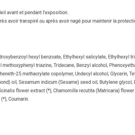
il avant et pendant l’exposition.
ès avoir transpiré ou après avoir nagé pour maintenir la protecti
droxybenzoyl hexyl benzoate, Ethylhexyl salicylate, Ethylhexyl tri
 methoxyphenyl triazine, Tridecane, Benzyl alcohol, Phenoxyetha
eheneth-25 methacrylate copolymer, Undecyl alcohol, Glycerin, T
almond) oil, Sesamum indicum (Sesame) seed oil, Butylene glycol
cinalis flower extract (*), Chamomilla recutita (Matricaria) flower
 (*), Coumarin.