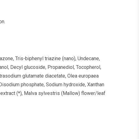
on.
azone, Tris-biphenyl triazine (nano), Undecane,
nol, Decyl glucoside, Propanediol, Tocopherol,
etrasodium glutamate diacetate, Olea europaea
, Disodium phosphate, Sodium hydroxide, Xanthan
 extract (*), Malva sylvestris (Mallow) flower/leaf