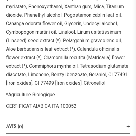
myristate, Phenoxyethanol, Xanthan gum, Mica, Titanium
dioxide, Phenethyl alcohol, Pogostemon cablin leaf oil,
Cananga odorata flower oil, Glycerin, Undecyl alcohol,
Cymbopogon martini oil, Linalool, Linum usitatissimum
(Linseed) seed extract (*), Pelargonium graveolens oil,
Aloe barbadensis leaf extract (*), Calendula officinalis
flower extract (*), Chamomilla recutita (Matricaria) flower
extract (*), Commiphora myrrha oil, Tetrasodium glutamate
diacetate, Limonene, Benzyl benzoate, Geraniol, CI 77491
[Iron oxides], CI 77499 [Iron oxides], Citronellol
*Agriculture Biologique
CERTIFICAT AIAB CA ITA 100052
AVIS (0)